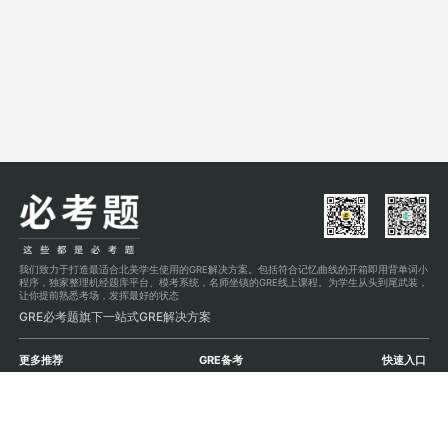
我们致力于打造最适合北美学生使用的GRE解决方案。包括符合记忆曲线的开箱即用背单词小
程序，独家整理机经题库平台、模考系统，名师坐镇的GRE线上课程。为学生从头到尾武装，
让你提前熟悉考场，发挥最好的状态
GRE必考题旗下一站式GRE解决方案
更多推荐
GRE备考
快速入口
干货资料
直播单科班
全真模考
B站视频
实战刷题班
背词小程序
定制小班课
在线搜题
单项练习